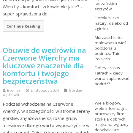
tatrzańskich
Wierchy - komfort i zdrowie Ale jakie? -
szczytów
super sprawdzona do…
Domki blisko
natury, daleko od
Continue Reading
zgiełku
Murzasichle to
malownicza wieś
Obuwie do wędrówki na
położona u
podnóża Tatr
Czerwone Wierchy ma
Polskich
kluczowe znaczenie dla
Dobry czas w
komfortu i twojego
Tatrach – kiedy
warto zaplanować
bezpieczeństwa
podróż?
Bormax
8 listopada 2024
Górskie
wędrówki
Wiele blogów,
Podczas wchodzenia na Czerwone
wiele informacji a
Wierchy, w szczególności w strome tereny
pracownicy firm
górskie, angażowane są różne grupy
szukają dobrych
miejsc na wyjazdy
mięśniowe dlatego warto wyposażyć się w
doszkalające
dobry sprzęt. Dzisiaj skupmy się na butach