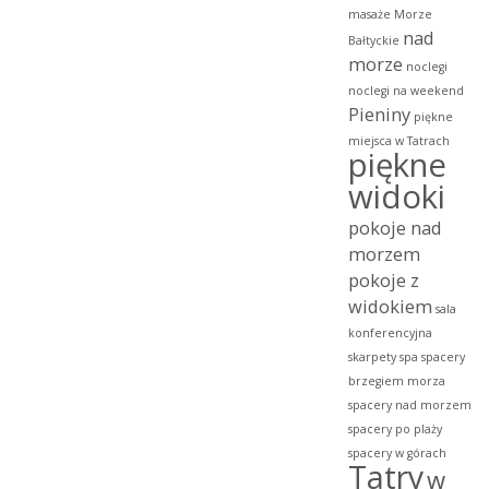
masaże
Morze
nad
Bałtyckie
morze
noclegi
noclegi na weekend
Pieniny
piękne
miejsca w Tatrach
piękne
widoki
pokoje nad
morzem
pokoje z
widokiem
sala
konferencyjna
skarpety
spa
spacery
brzegiem morza
spacery nad morzem
spacery po plaży
spacery w górach
Tatry
w