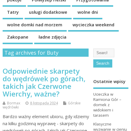
Tatry
usługi dodatkowe
wolne dni
wolne domki nad morzem
wycieczka weekend
Zakopane
ładne zdjęcia
Tag archives for Buty
Odpowiednie skarpety
do wędrówek po górach,
Ostatnie wpisy
takich jak Czerwone
Wierchy, ważne?
Ucieczka w
Ramiona Gór –
Bormax
8 listopada 2024
Górskie
domek z
wędrówki
widokiem i
tarasem
Bardzo ważny element ubioru, gdy idziemy
na kilku godzinną wyprawę - skarpety do
Klasyczne
wyzwanie w cieniu
wędrówek po górach, takich jak Czerwone