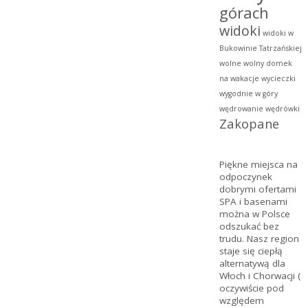
górach
widoki
widoki w
Bukowinie Tatrzańskiej
wolne
wolny domek
na wakacje
wycieczki
wygodnie w góry
wędrowanie
wędrówki
Zakopane
Piękne miejsca na
odpoczynek
dobrymi ofertami
SPA
i basenami
można w Polsce
odszukać bez
trudu. Nasz region
staje się ciepłą
alternatywą dla
Włoch i Chorwacji (
oczywiście pod
względem