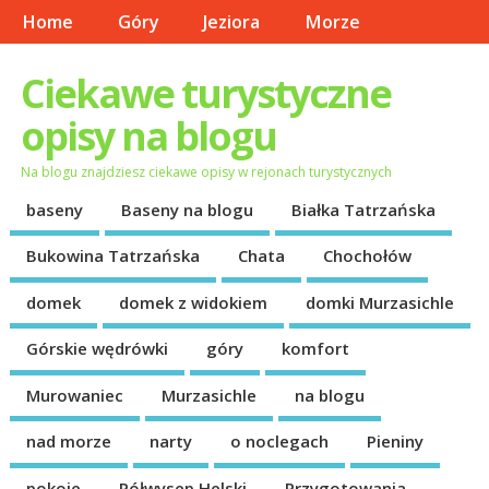
Home
Góry
Jeziora
Morze
Ciekawe turystyczne
opisy na blogu
Na blogu znajdziesz ciekawe opisy w rejonach turystycznych
baseny
Baseny na blogu
Białka Tatrzańska
Bukowina Tatrzańska
Chata
Chochołów
domek
domek z widokiem
domki Murzasichle
Górskie wędrówki
góry
komfort
Murowaniec
Murzasichle
na blogu
nad morze
narty
o noclegach
Pieniny
pokoje
Półwysep Helski
Przygotowania