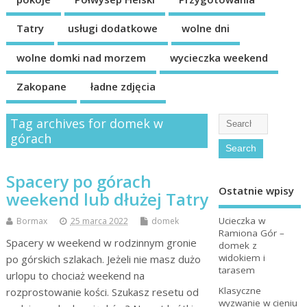
Tatry
usługi dodatkowe
wolne dni
wolne domki nad morzem
wycieczka weekend
Zakopane
ładne zdjęcia
Tag archives for domek w
górach
Spacery po górach
Ostatnie wpisy
weekend lub dłużej Tatry
Ucieczka w
Bormax
25 marca 2022
domek
Ramiona Gór –
Spacery w weekend w rodzinnym gronie
domek z
widokiem i
po górskich szlakach. Jeżeli nie masz dużo
tarasem
urlopu to chociaż weekend na
Klasyczne
rozprostowanie kości. Szukasz resetu od
wyzwanie w cieniu