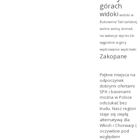
górach
widoki
widoki w
Bukowinie Tatrzańskiej
wolne
wolny domek
na wakacje
wycieczki
wygodnie w góry
wędrowanie
wędrówki
Zakopane
Piękne miejsca na
odpoczynek
dobrymi ofertami
SPA
i basenami
można w Polsce
odszukać bez
trudu. Nasz region
staje się ciepłą
alternatywą dla
Włoch i Chorwacji (
oczywiście pod
względem