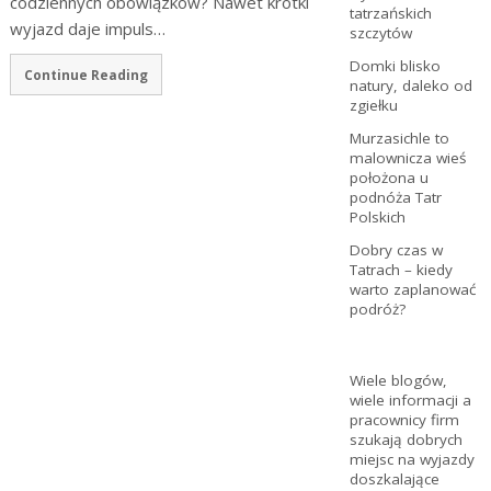
codziennych obowiązków? Nawet krótki
tatrzańskich
wyjazd daje impuls…
szczytów
Domki blisko
Continue Reading
natury, daleko od
zgiełku
Murzasichle to
malownicza wieś
położona u
podnóża Tatr
Polskich
Dobry czas w
Tatrach – kiedy
warto zaplanować
podróż?
Wiele blogów,
wiele informacji a
pracownicy firm
szukają dobrych
miejsc na wyjazdy
doszkalające