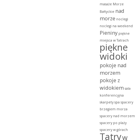
masaże
Morze
nad
Bałtyckie
morze
noclegi
noclegi na weekend
Pieniny
piękne
miejsca w Tatrach
piękne
widoki
pokoje nad
morzem
pokoje z
widokiem
sala
konferencyjna
skarpety
spa
spacery
brzegiem morza
spacery nad morzem
spacery po plaży
spacery w górach
Tatry
w