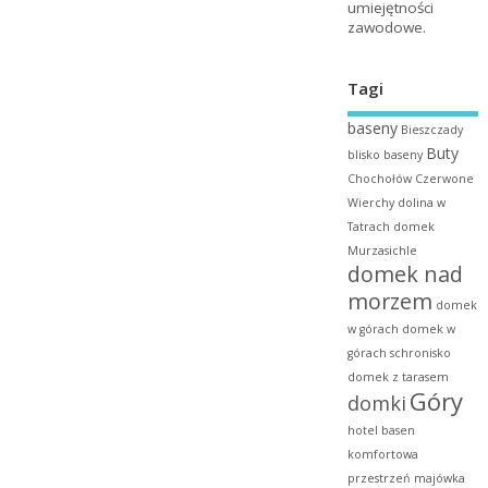
umiejętności
zawodowe.
Tagi
baseny
Bieszczady
Buty
blisko baseny
Chochołów
Czerwone
Wierchy
dolina w
Tatrach
domek
Murzasichle
domek nad
morzem
domek
w górach
domek w
górach schronisko
domek z tarasem
Góry
domki
hotel basen
komfortowa
przestrzeń
majówka