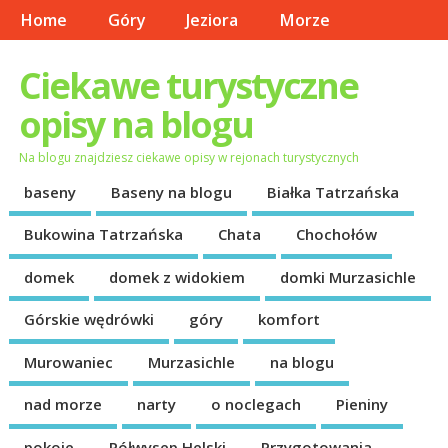
Home
Góry
Jeziora
Morze
Ciekawe turystyczne
opisy na blogu
Na blogu znajdziesz ciekawe opisy w rejonach turystycznych
baseny
Baseny na blogu
Białka Tatrzańska
Bukowina Tatrzańska
Chata
Chochołów
domek
domek z widokiem
domki Murzasichle
Górskie wędrówki
góry
komfort
Murowaniec
Murzasichle
na blogu
nad morze
narty
o noclegach
Pieniny
pokoje
Półwysep Helski
Przygotowania