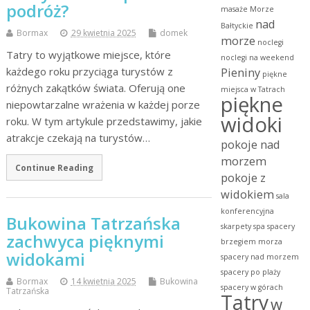
podróż?
masaże
Morze
nad
Bałtyckie
Bormax
29 kwietnia 2025
domek
morze
noclegi
Tatry to wyjątkowe miejsce, które
noclegi na weekend
każdego roku przyciąga turystów z
Pieniny
piękne
różnych zakątków świata. Oferują one
miejsca w Tatrach
piękne
niepowtarzalne wrażenia w każdej porze
widoki
roku. W tym artykule przedstawimy, jakie
atrakcje czekają na turystów…
pokoje nad
morzem
Continue Reading
pokoje z
widokiem
sala
konferencyjna
Bukowina Tatrzańska
skarpety
spa
spacery
zachwyca pięknymi
brzegiem morza
widokami
spacery nad morzem
spacery po plaży
Bormax
14 kwietnia 2025
Bukowina
spacery w górach
Tatrzańska
Tatry
w