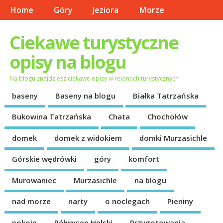
Home
Góry
Jeziora
Morze
Ciekawe turystyczne
opisy na blogu
Na blogu znajdziesz ciekawe opisy w rejonach turystycznych
baseny
Baseny na blogu
Białka Tatrzańska
Bukowina Tatrzańska
Chata
Chochołów
domek
domek z widokiem
domki Murzasichle
Górskie wędrówki
góry
komfort
Murowaniec
Murzasichle
na blogu
nad morze
narty
o noclegach
Pieniny
pokoje
Półwysep Helski
Przygotowania