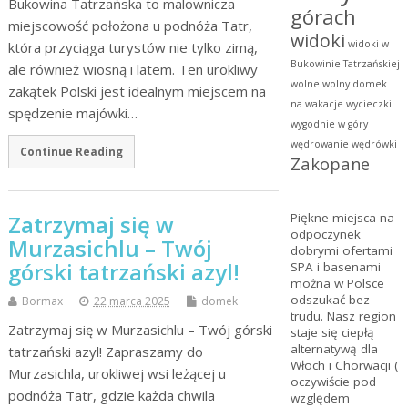
Bukowina Tatrzańska to malownicza
górach
miejscowość położona u podnóża Tatr,
widoki
widoki w
która przyciąga turystów nie tylko zimą,
Bukowinie Tatrzańskiej
ale również wiosną i latem. Ten urokliwy
wolne
wolny domek
zakątek Polski jest idealnym miejscem na
na wakacje
wycieczki
spędzenie majówki…
wygodnie w góry
wędrowanie
wędrówki
Continue Reading
Zakopane
Piękne miejsca na
Zatrzymaj się w
odpoczynek
Murzasichlu – Twój
dobrymi ofertami
górski tatrzański azyl!
SPA
i basenami
można w Polsce
odszukać bez
Bormax
22 marca 2025
domek
trudu. Nasz region
Zatrzymaj się w Murzasichlu – Twój górski
staje się ciepłą
alternatywą dla
tatrzański azyl! Zapraszamy do
Włoch i Chorwacji (
Murzasichla, urokliwej wsi leżącej u
oczywiście pod
podnóża Tatr, gdzie każda chwila
względem