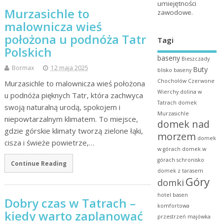
umiejętności
Murzasichle to
zawodowe.
malownicza wieś
położona u podnóża Tatr
Tagi
Polskich
baseny
Bieszczady
Bormax
12 maja 2025
Buty
blisko baseny
Chochołów
Czerwone
Murzasichle to malownicza wieś położona
Wierchy
dolina w
u podnóża pięknych Tatr, która zachwyca
Tatrach
domek
swoją naturalną urodą, spokojem i
Murzasichle
niepowtarzalnym klimatem. To miejsce,
domek nad
gdzie górskie klimaty tworzą zielone łąki,
morzem
domek
cisza i świeże powietrze,…
w górach
domek w
górach schronisko
Continue Reading
domek z tarasem
Góry
domki
hotel basen
Dobry czas w Tatrach –
komfortowa
kiedy warto zaplanować
przestrzeń
majówka