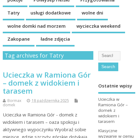
Tatry
usługi dodatkowe
wolne dni
wolne domki nad morzem
wycieczka weekend
Zakopane
ładne zdjęcia
Tag archives for Tatry
Ucieczka w Ramiona Gór
– domek z widokiem i
Ostatnie wpisy
tarasem
Ucieczka w
Bormax
18 października 2025
Ramiona Gór –
domek
domek z
Ucieczka w Ramiona Gór - domek z
widokiem i
tarasem
widokiem i tarasem – oaza spokoju i
aktywnego wypoczynku Wyobraź sobie
Klasyczne
wyzwanie w cieniu
miejsce, gdzie szczyty górskie dotykają