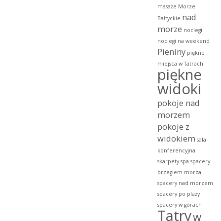
masaże
Morze
nad
Bałtyckie
morze
noclegi
noclegi na weekend
Pieniny
piękne
miejsca w Tatrach
piękne
widoki
pokoje nad
morzem
pokoje z
widokiem
sala
konferencyjna
skarpety
spa
spacery
brzegiem morza
spacery nad morzem
spacery po plaży
spacery w górach
Tatry
w