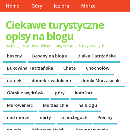
Home
Góry
Jeziora
Morze
Ciekawe turystyczne
opisy na blogu
Na blogu znajdziesz ciekawe opisy w rejonach turystycznych
baseny
Baseny na blogu
Białka Tatrzańska
Bukowina Tatrzańska
Chata
Chochołów
domek
domek z widokiem
domki Murzasichle
Górskie wędrówki
góry
komfort
Murowaniec
Murzasichle
na blogu
nad morze
narty
o noclegach
Pieniny
pokoje
Półwysep Helski
Przygotowania