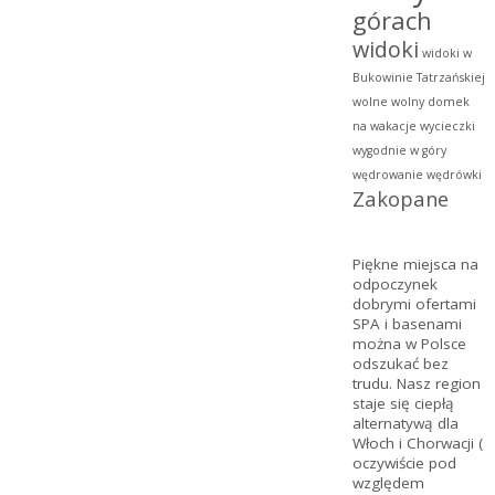
górach
widoki
widoki w
Bukowinie Tatrzańskiej
wolne
wolny domek
na wakacje
wycieczki
wygodnie w góry
wędrowanie
wędrówki
Zakopane
Piękne miejsca na
odpoczynek
dobrymi ofertami
SPA
i basenami
można w Polsce
odszukać bez
trudu. Nasz region
staje się ciepłą
alternatywą dla
Włoch i Chorwacji (
oczywiście pod
względem