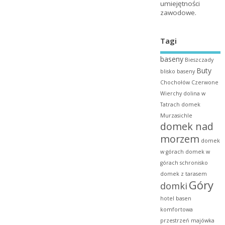
umiejętności
zawodowe.
Tagi
baseny
Bieszczady
Buty
blisko baseny
Chochołów
Czerwone
Wierchy
dolina w
Tatrach
domek
Murzasichle
domek nad
morzem
domek
w górach
domek w
górach schronisko
domek z tarasem
Góry
domki
hotel basen
komfortowa
przestrzeń
majówka