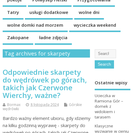
Tatry
usługi dodatkowe
wolne dni
wolne domki nad morzem
wycieczka weekend
Zakopane
ładne zdjęcia
Tag archives for skarpety
Odpowiednie skarpety
do wędrówek po górach,
Ostatnie wpisy
takich jak Czerwone
Wierchy, ważne?
Ucieczka w
Ramiona Gór –
Bormax
8 listopada 2024
Górskie
domek z
wędrówki
widokiem i
tarasem
Bardzo ważny element ubioru, gdy idziemy
na kilku godzinną wyprawę - skarpety do
Klasyczne
wyzwanie w cieniu
wędrówek po górach, takich jak Czerwone