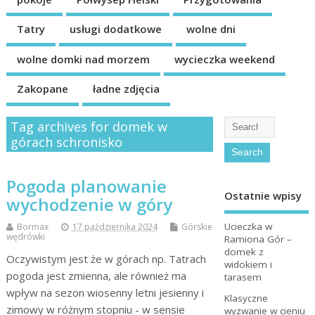
Tatry
usługi dodatkowe
wolne dni
wolne domki nad morzem
wycieczka weekend
Zakopane
ładne zdjęcia
Tag archives for domek w
górach schronisko
Pogoda planowanie
Ostatnie wpisy
wychodzenie w góry
Ucieczka w
Bormax
17 października 2024
Górskie
wędrówki
Ramiona Gór –
domek z
Oczywistym jest że w górach np. Tatrach
widokiem i
pogoda jest zmienna, ale również ma
tarasem
wpływ na sezon wiosenny letni jesienny i
Klasyczne
zimowy w różnym stopniu - w sensie
wyzwanie w cieniu