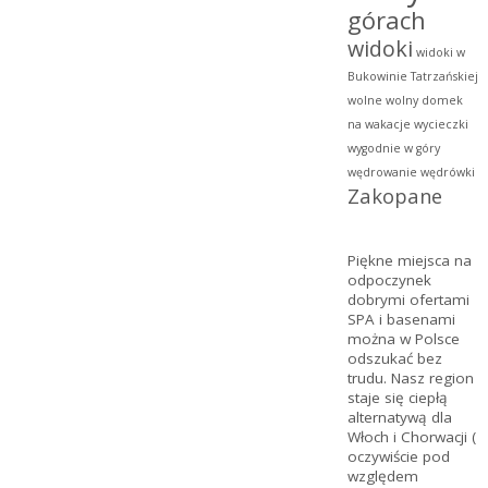
górach
widoki
widoki w
Bukowinie Tatrzańskiej
wolne
wolny domek
na wakacje
wycieczki
wygodnie w góry
wędrowanie
wędrówki
Zakopane
Piękne miejsca na
odpoczynek
dobrymi ofertami
SPA
i basenami
można w Polsce
odszukać bez
trudu. Nasz region
staje się ciepłą
alternatywą dla
Włoch i Chorwacji (
oczywiście pod
względem