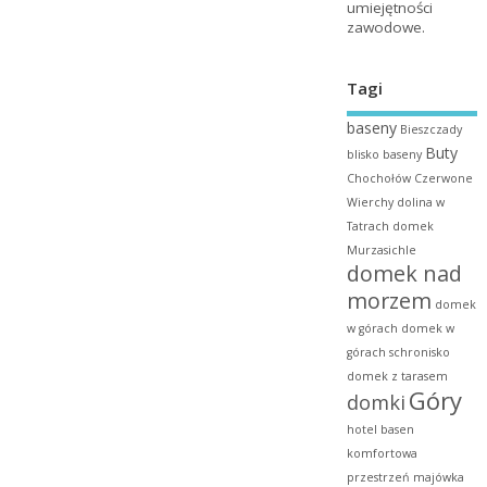
umiejętności
zawodowe.
Tagi
baseny
Bieszczady
Buty
blisko baseny
Chochołów
Czerwone
Wierchy
dolina w
Tatrach
domek
Murzasichle
domek nad
morzem
domek
w górach
domek w
górach schronisko
domek z tarasem
Góry
domki
hotel basen
komfortowa
przestrzeń
majówka