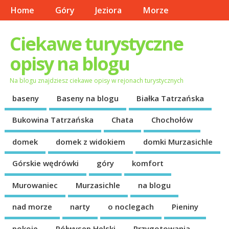
Home
Góry
Jeziora
Morze
Ciekawe turystyczne
opisy na blogu
Na blogu znajdziesz ciekawe opisy w rejonach turystycznych
baseny
Baseny na blogu
Białka Tatrzańska
Bukowina Tatrzańska
Chata
Chochołów
domek
domek z widokiem
domki Murzasichle
Górskie wędrówki
góry
komfort
Murowaniec
Murzasichle
na blogu
nad morze
narty
o noclegach
Pieniny
pokoje
Półwysep Helski
Przygotowania