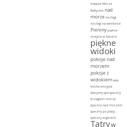
masaże
Morze
nad
Bałtyckie
morze
noclegi
noclegi na weekend
Pieniny
piękne
miejsca w Tatrach
piękne
widoki
pokoje nad
morzem
pokoje z
widokiem
sala
konferencyjna
skarpety
spa
spacery
brzegiem morza
spacery nad morzem
spacery po plaży
spacery w górach
Tatry
w