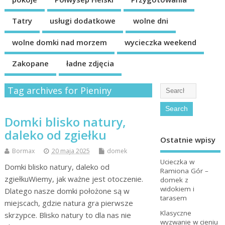
Tatry
usługi dodatkowe
wolne dni
wolne domki nad morzem
wycieczka weekend
Zakopane
ładne zdjęcia
Tag archives for Pieniny
Domki blisko natury,
daleko od zgiełku
Ostatnie wpisy
Bormax
20 maja 2025
domek
Ucieczka w
Domki blisko natury, daleko od
Ramiona Gór –
zgiełkuWiemy, jak ważne jest otoczenie.
domek z
widokiem i
Dlatego nasze domki położone są w
tarasem
miejscach, gdzie natura gra pierwsze
Klasyczne
skrzypce. Blisko natury to dla nas nie
wyzwanie w cieniu