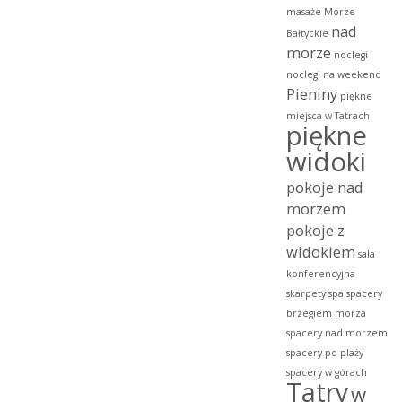
masaże
Morze
nad
Bałtyckie
morze
noclegi
noclegi na weekend
Pieniny
piękne
miejsca w Tatrach
piękne
widoki
pokoje nad
morzem
pokoje z
widokiem
sala
konferencyjna
skarpety
spa
spacery
brzegiem morza
spacery nad morzem
spacery po plaży
spacery w górach
Tatry
w