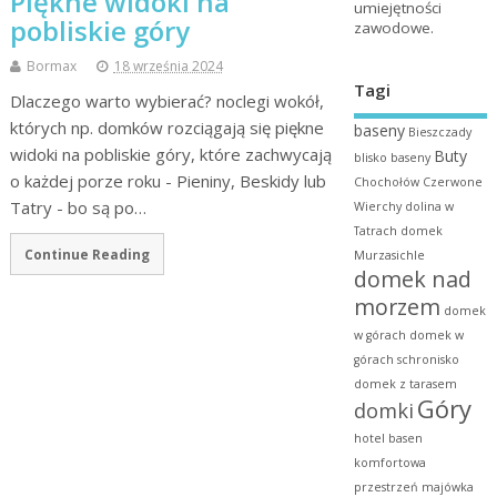
Piękne widoki na
umiejętności
pobliskie góry
zawodowe.
Bormax
18 września 2024
Tagi
Dlaczego warto wybierać? noclegi wokół,
których np. domków rozciągają się piękne
baseny
Bieszczady
widoki na pobliskie góry, które zachwycają
Buty
blisko baseny
o każdej porze roku - Pieniny, Beskidy lub
Chochołów
Czerwone
Tatry - bo są po…
Wierchy
dolina w
Tatrach
domek
Continue Reading
Murzasichle
domek nad
morzem
domek
w górach
domek w
górach schronisko
domek z tarasem
Góry
domki
hotel basen
komfortowa
przestrzeń
majówka