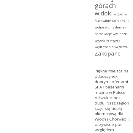
górach
widoki
widoki w
Bukowinie Tatrzańskiej
wolne
wolny domek
na wakacje
wycieczki
wygodnie w góry
wędrowanie
wędrówki
Zakopane
Piękne miejsca na
odpoczynek
dobrymi ofertami
SPA
i basenami
można w Polsce
odszukać bez
trudu. Nasz region
staje się ciepłą
alternatywą dla
Włoch i Chorwacji (
oczywiście pod
względem