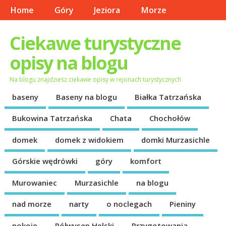
Home
Góry
Jeziora
Morze
Ciekawe turystyczne
opisy na blogu
Na blogu znajdziesz ciekawe opisy w rejonach turystycznych
baseny
Baseny na blogu
Białka Tatrzańska
Bukowina Tatrzańska
Chata
Chochołów
domek
domek z widokiem
domki Murzasichle
Górskie wędrówki
góry
komfort
Murowaniec
Murzasichle
na blogu
nad morze
narty
o noclegach
Pieniny
pokoje
Półwysep Helski
Przygotowania