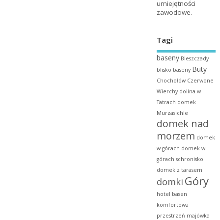
umiejętności
zawodowe.
Tagi
baseny
Bieszczady
Buty
blisko baseny
Chochołów
Czerwone
Wierchy
dolina w
Tatrach
domek
Murzasichle
domek nad
morzem
domek
w górach
domek w
górach schronisko
domek z tarasem
Góry
domki
hotel basen
komfortowa
przestrzeń
majówka