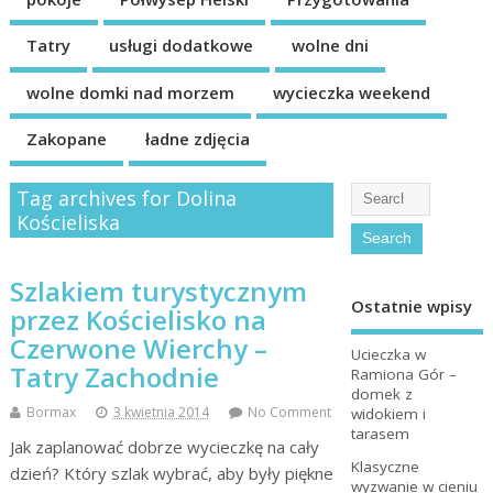
Tatry
usługi dodatkowe
wolne dni
wolne domki nad morzem
wycieczka weekend
Zakopane
ładne zdjęcia
Tag archives for Dolina
Kościeliska
Szlakiem turystycznym
Ostatnie wpisy
przez Kościelisko na
Czerwone Wierchy –
Ucieczka w
Tatry Zachodnie
Ramiona Gór –
domek z
Bormax
3 kwietnia 2014
No Comment
widokiem i
tarasem
Jak zaplanować dobrze wycieczkę na cały
Klasyczne
dzień? Który szlak wybrać, aby były piękne
wyzwanie w cieniu