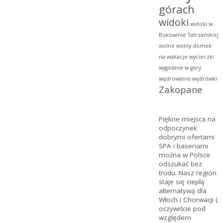
górach
widoki
widoki w
Bukowinie Tatrzańskiej
wolne
wolny domek
na wakacje
wycieczki
wygodnie w góry
wędrowanie
wędrówki
Zakopane
Piękne miejsca na
odpoczynek
dobrymi ofertami
SPA
i basenami
można w Polsce
odszukać bez
trudu. Nasz region
staje się ciepłą
alternatywą dla
Włoch i Chorwacji (
oczywiście pod
względem