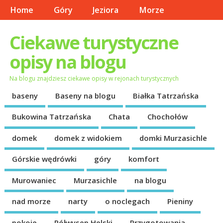
Home
Góry
Jeziora
Morze
Ciekawe turystyczne
opisy na blogu
Na blogu znajdziesz ciekawe opisy w rejonach turystycznych
baseny
Baseny na blogu
Białka Tatrzańska
Bukowina Tatrzańska
Chata
Chochołów
domek
domek z widokiem
domki Murzasichle
Górskie wędrówki
góry
komfort
Murowaniec
Murzasichle
na blogu
nad morze
narty
o noclegach
Pieniny
pokoje
Półwysep Helski
Przygotowania