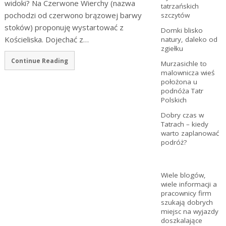
widoki? Na Czerwone Wierchy (nazwa
tatrzańskich
pochodzi od czerwono brązowej barwy
szczytów
stoków) proponuję wystartować z
Domki blisko
Kościeliska. Dojechać z…
natury, daleko od
zgiełku
Continue Reading
Murzasichle to
malownicza wieś
położona u
podnóża Tatr
Polskich
Dobry czas w
Tatrach – kiedy
warto zaplanować
podróż?
Wiele blogów,
wiele informacji a
pracownicy firm
szukają dobrych
miejsc na wyjazdy
doszkalające