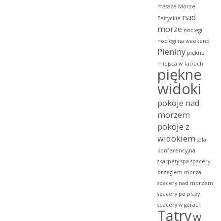
masaże
Morze
nad
Bałtyckie
morze
noclegi
noclegi na weekend
Pieniny
piękne
miejsca w Tatrach
piękne
widoki
pokoje nad
morzem
pokoje z
widokiem
sala
konferencyjna
skarpety
spa
spacery
brzegiem morza
spacery nad morzem
spacery po plaży
spacery w górach
Tatry
w