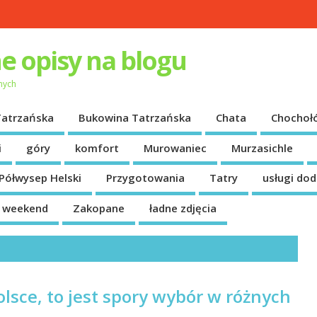
e opisy na blogu
nych
Tatrzańska
Bukowina Tatrzańska
Chata
Chochoł
i
góry
komfort
Murowaniec
Murzasichle
Półwysep Helski
Przygotowania
Tatry
usługi do
a weekend
Zakopane
ładne zdjęcia
lsce, to jest spory wybór w różnych