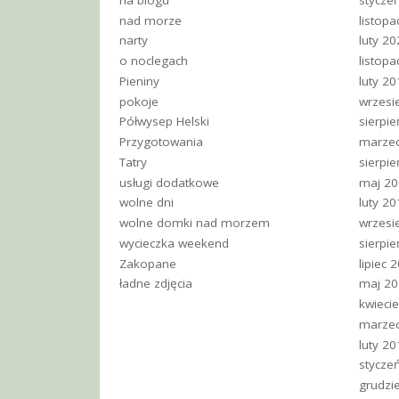
nad morze
listop
narty
luty 2
o noclegach
listop
Pieniny
luty 2
pokoje
wrzesi
Półwysep Helski
sierpi
Przygotowania
marze
Tatry
sierpi
usługi dodatkowe
maj 2
wolne dni
luty 2
wolne domki nad morzem
wrzesi
wycieczka weekend
sierpi
Zakopane
lipiec 
ładne zdjęcia
maj 2
kwieci
marze
luty 2
stycze
grudzi