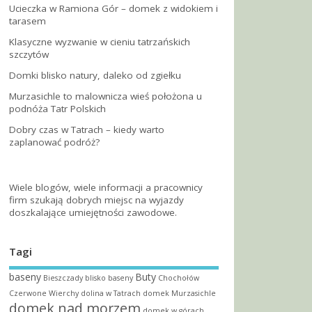
Ucieczka w Ramiona Gór – domek z widokiem i
tarasem
Klasyczne wyzwanie w cieniu tatrzańskich
szczytów
Domki blisko natury, daleko od zgiełku
Murzasichle to malownicza wieś położona u
podnóża Tatr Polskich
Dobry czas w Tatrach – kiedy warto
zaplanować podróż?
Wiele blogów, wiele informacji a pracownicy
firm szukają dobrych miejsc na wyjazdy
doszkalające umiejętności zawodowe.
Tagi
baseny
Buty
Bieszczady
blisko baseny
Chochołów
Czerwone Wierchy
dolina w Tatrach
domek Murzasichle
domek nad morzem
domek w górach