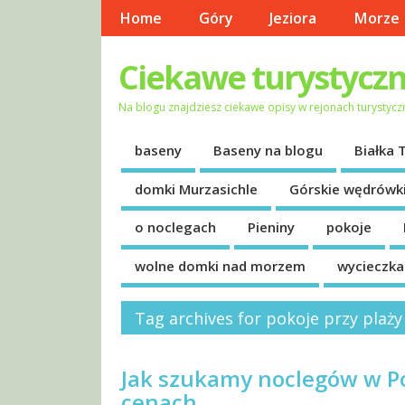
Home
Góry
Jeziora
Morze
Ciekawe turystyczn
Na blogu znajdziesz ciekawe opisy w rejonach turystycz
baseny
Baseny na blogu
Białka 
domki Murzasichle
Górskie wędrówk
o noclegach
Pieniny
pokoje
wolne domki nad morzem
wycieczk
Tag archives for pokoje przy plaży
Jak szukamy noclegów w Po
cenach