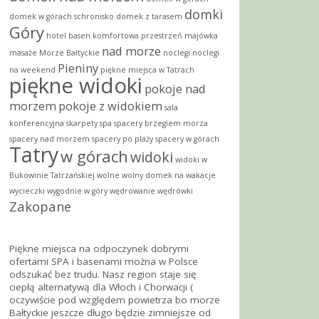
domki
domek w górach schronisko
domek z tarasem
Góry
hotel basen
komfortowa przestrzeń
majówka
nad morze
masaże
Morze Bałtyckie
noclegi
noclegi
Pieniny
na weekend
piękne miejsca w Tatrach
piękne widoki
pokoje nad
morzem
pokoje z widokiem
sala
konferencyjna
skarpety
spa
spacery brzegiem morza
spacery nad morzem
spacery po plaży
spacery w górach
Tatry
w górach
widoki
widoki w
Bukowinie Tatrzańskiej
wolne
wolny domek na wakacje
wycieczki
wygodnie w góry
wędrowanie
wędrówki
Zakopane
Piękne miejsca na odpoczynek
dobrymi
ofertami SPA
i basenami można w Polsce
odszukać bez trudu. Nasz region staje się
ciepłą alternatywą dla Włoch i Chorwacji (
oczywiście pod względem powietrza bo morze
Bałtyckie jeszcze długo będzie zimniejsze od