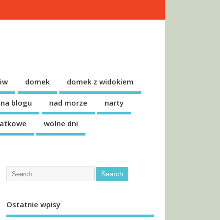
ów
domek
domek z widokiem
na blogu
nad morze
narty
datkowe
wolne dni
Ostatnie wpisy