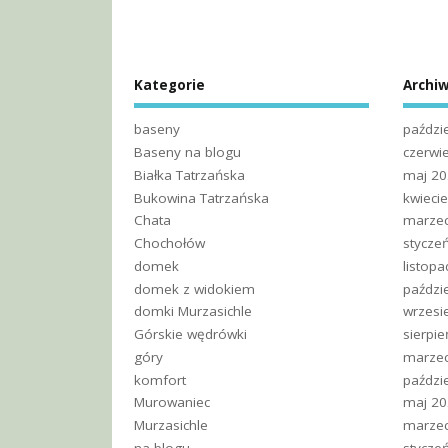
Kategorie
Archi
baseny
paździ
Baseny na blogu
czerwi
Białka Tatrzańska
maj 2
Bukowina Tatrzańska
kwieci
Chata
marze
Chochołów
stycze
domek
listop
domek z widokiem
paździ
domki Murzasichle
wrzesi
Górskie wędrówki
sierpi
góry
marze
komfort
paździ
Murowaniec
maj 2
Murzasichle
marze
na blogu
stycze