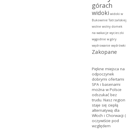
górach
widoki
widoki w
Bukowinie Tatrzańskiej
wolne
wolny domek
na wakacje
wycieczki
wygodnie w góry
wędrowanie
wędrówki
Zakopane
Piękne miejsca na
odpoczynek
dobrymi ofertami
SPA
i basenami
można w Polsce
odszukać bez
trudu. Nasz region
staje się ciepłą
alternatywą dla
Włoch i Chorwacji (
oczywiście pod
względem