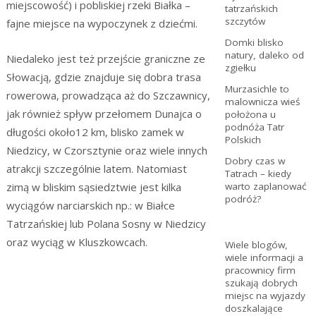
miejscowość) i pobliskiej rzeki Białka –
tatrzańskich
szczytów
fajne miejsce na wypoczynek z dziećmi.
Domki blisko
natury, daleko od
Niedaleko jest też przejście graniczne ze
zgiełku
Słowacją, gdzie znajduje się dobra trasa
Murzasichle to
rowerowa, prowadząca aż do Szczawnicy,
malownicza wieś
jak również spływ przełomem Dunajca o
położona u
podnóża Tatr
długości około12 km, blisko zamek w
Polskich
Niedzicy, w Czorsztynie oraz wiele innych
Dobry czas w
atrakcji szczególnie latem. Natomiast
Tatrach – kiedy
zimą w bliskim sąsiedztwie jest kilka
warto zaplanować
podróż?
wyciągów narciarskich np.: w Białce
Tatrzańskiej lub Polana Sosny w Niedzicy
oraz wyciąg w Kluszkowcach.
Wiele blogów,
wiele informacji a
pracownicy firm
szukają dobrych
miejsc na wyjazdy
doszkalające