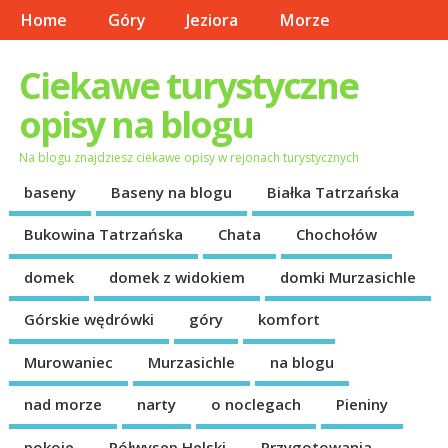
Home
Góry
Jeziora
Morze
Ciekawe turystyczne
opisy na blogu
Na blogu znajdziesz ciekawe opisy w rejonach turystycznych
baseny
Baseny na blogu
Białka Tatrzańska
Bukowina Tatrzańska
Chata
Chochołów
domek
domek z widokiem
domki Murzasichle
Górskie wędrówki
góry
komfort
Murowaniec
Murzasichle
na blogu
nad morze
narty
o noclegach
Pieniny
pokoje
Półwysep Helski
Przygotowania