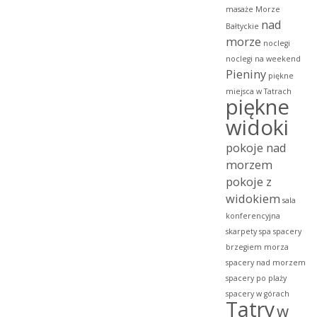
masaże
Morze
nad
Bałtyckie
morze
noclegi
noclegi na weekend
Pieniny
piękne
miejsca w Tatrach
piękne
widoki
pokoje nad
morzem
pokoje z
widokiem
sala
konferencyjna
skarpety
spa
spacery
brzegiem morza
spacery nad morzem
spacery po plaży
spacery w górach
Tatry
w