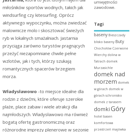
umiejętności
miłośników sportów wodnych, takich jak
zawodowe.
windsurfing czy kitesurfing. Oprócz
aktywnego wypoczynku, można zwiedzać
Tagi
malownicze molo i skosztować świeżych
baseny
Bieszczady
ryb w lokalnych smażalniach. Jastarnia
Buty
blisko baseny
przyciąga zarówno turystów pragnących
Chochołów
Czerwone
przeżyć niezapomniane chwile pełne
Wierchy
dolina w
wzlotów, jak i tych, którzy szukają
Tatrach
domek
romantycznych spacerów brzegiem
Murzasichle
domek nad
morza.
morzem
domek
w górach
domek w
Władysławowo
-to miejsce idealne dla
górach schronisko
rodzin z dziećmi, które oferuje szerokie
domek z tarasem
plaże, place zabaw i wiele atrakcji dla
Góry
domki
najmłodszych. Władysławowo ma również
hotel basen
bogatą ofertę gastronomiczną oraz
komfortowa
różnorodne imprezy plenerowe w sezonie
przestrzeń
majówka