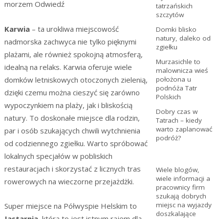
morzem Odwiedź
tatrzańskich
szczytów
Karwia
– ta urokliwa miejscowość
Domki blisko
natury, daleko od
nadmorska zachwyca nie tylko pięknymi
zgiełku
plażami, ale również spokojną atmosferą,
Murzasichle to
idealną na relaks. Karwia oferuje wiele
malownicza wieś
domków letniskowych otoczonych zielenią,
położona u
podnóża Tatr
dzięki czemu można cieszyć się zarówno
Polskich
wypoczynkiem na plaży, jak i bliskością
Dobry czas w
natury. To doskonałe miejsce dla rodzin,
Tatrach – kiedy
warto zaplanować
par i osób szukających chwili wytchnienia
podróż?
od codziennego zgiełku. Warto spróbować
lokalnych specjałów w pobliskich
restauracjach i skorzystać z licznych tras
Wiele blogów,
wiele informacji a
rowerowych na wieczorne przejażdżki.
pracownicy firm
szukają dobrych
miejsc na wyjazdy
Super miejsce na Półwyspie Helskim to
doszkalające
Jastarnia,
która to jest istnym rajem dla