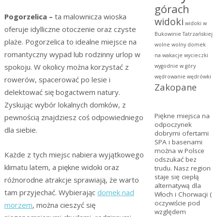
górach
Pogorzelica –
ta malownicza wioska
widoki
widoki w
oferuje idylliczne otoczenie oraz czyste
Bukowinie Tatrzańskiej
plaże. Pogorzelica to idealne miejsce na
wolne
wolny domek
romantyczny wypad lub rodzinny urlop w
na wakacje
wycieczki
spokoju. W okolicy można korzystać z
wygodnie w góry
wędrowanie
wędrówki
rowerów, spacerować po lesie i
Zakopane
delektować się bogactwem natury.
Zyskując wybór lokalnych domków, z
Piękne miejsca na
pewnością znajdziesz coś odpowiedniego
odpoczynek
dla siebie.
dobrymi ofertami
SPA
i basenami
można w Polsce
Każde z tych miejsc nabiera wyjątkowego
odszukać bez
klimatu latem, a piękne widoki oraz
trudu. Nasz region
staje się ciepłą
różnorodne atrakcje sprawiają, że warto
alternatywą dla
tam przyjechać. Wybierając
domek nad
Włoch i Chorwacji (
oczywiście pod
morzem
, można cieszyć się
względem