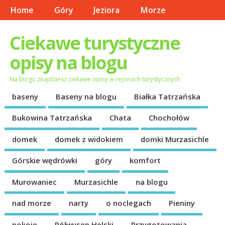
Home
Góry
Jeziora
Morze
Ciekawe turystyczne
opisy na blogu
Na blogu znajdziesz ciekawe opisy w rejonach turystycznych
baseny
Baseny na blogu
Białka Tatrzańska
Bukowina Tatrzańska
Chata
Chochołów
domek
domek z widokiem
domki Murzasichle
Górskie wędrówki
góry
komfort
Murowaniec
Murzasichle
na blogu
nad morze
narty
o noclegach
Pieniny
pokoje
Półwysep Helski
Przygotowania