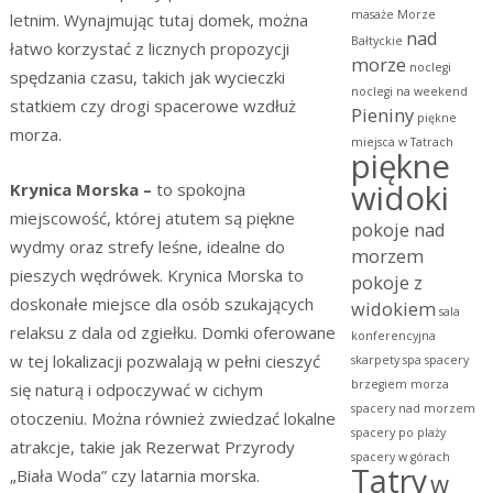
masaże
Morze
letnim. Wynajmując tutaj domek, można
nad
Bałtyckie
łatwo korzystać z licznych propozycji
morze
noclegi
spędzania czasu, takich jak wycieczki
noclegi na weekend
statkiem czy drogi spacerowe wzdłuż
Pieniny
piękne
morza.
miejsca w Tatrach
piękne
widoki
Krynica Morska –
to spokojna
miejscowość, której atutem są piękne
pokoje nad
wydmy oraz strefy leśne, idealne do
morzem
pieszych wędrówek. Krynica Morska to
pokoje z
doskonałe miejsce dla osób szukających
widokiem
sala
relaksu z dala od zgiełku. Domki oferowane
konferencyjna
w tej lokalizacji pozwalają w pełni cieszyć
skarpety
spa
spacery
brzegiem morza
się naturą i odpoczywać w cichym
spacery nad morzem
otoczeniu. Można również zwiedzać lokalne
spacery po plaży
atrakcje, takie jak Rezerwat Przyrody
spacery w górach
Tatry
„Biała Woda” czy latarnia morska.
w