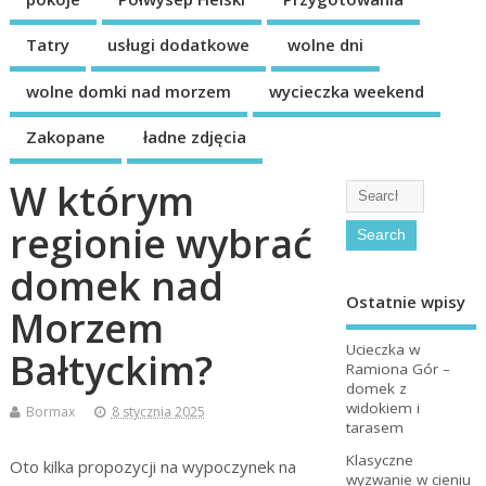
Tatry
usługi dodatkowe
wolne dni
wolne domki nad morzem
wycieczka weekend
Zakopane
ładne zdjęcia
W którym
regionie wybrać
domek nad
Ostatnie wpisy
Morzem
Ucieczka w
Bałtyckim?
Ramiona Gór –
domek z
widokiem i
Bormax
8 stycznia 2025
tarasem
Klasyczne
Oto kilka propozycji na wypoczynek na
wyzwanie w cieniu