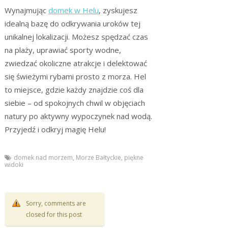
Wynajmując
domek w Helu
, zyskujesz
idealną bazę do odkrywania uroków tej
unikalnej lokalizacji. Możesz spędzać czas
na plaży, uprawiać sporty wodne,
zwiedzać okoliczne atrakcje i delektować
się świeżymi rybami prosto z morza. Hel
to miejsce, gdzie każdy znajdzie coś dla
siebie – od spokojnych chwil w objęciach
natury po aktywny wypoczynek nad wodą.
Przyjedź i odkryj magię Helu!
domek nad morzem
,
Morze Bałtyckie
,
piękne
widoki
Sorry, comments are
closed for this post