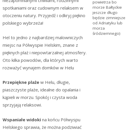
niezapomnianymi chwilami, rodzinnymi
powietrza bo
morze Bałtyckie
spotkaniami oraz cudownym relaksem w
jeszcze długo
otoczeniu natury. Przyjedź i odkryj piękno
będzie zimniejsze
polskiego wybrzeża!
od Adriatyku lub
morza
śródziemnego)
Hel to jedno z najbardziej malowniczych
miejsc na Półwyspie Helskim, znane z
pięknych plaż i niepowtarzalnej atmosfery.
Oto kilka powodów, dla których warto
rozważyć wynajem domków w Helu
Przepiękne plaże
w Helu, długie,
piaszczyste plaże, idealne do opalania i
kąpieli w morzu. Spokój i czysta woda
sprzyjają relaksowi.
Wspaniałe widoki
na końcu Półwyspu
Helskiego sprawia, że można podziwiać